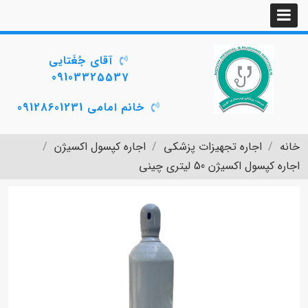
آقای جُغَتایی
09103325537
خانم امامی 09128601231
خانه
اجاره تجهیزات پزشکی
اجاره کپسول اکسیژن
اجاره کپسول اکسیژن 50 لیتری چینی