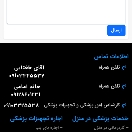
ارسال
اطلاعات تماس
تلفن همراه
آقای جُغَتایی
09103325537
تلفن همراه
خانم امامی
09128601231
کارشناس امور پزشکی و تجهیزات پزشکی
09103325538
خدمات پزشکی در منزل
اجاره تجهیزات پزشکی
کاردرمانی در منزل
اجاره بای پپ