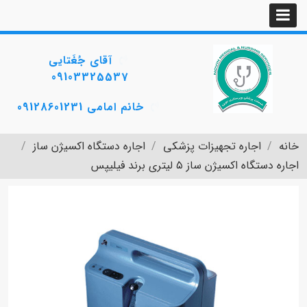
آقای جُغَتایی
09103325537
خانم امامی 09128601231
خانه
اجاره تجهیزات پزشکی
اجاره دستگاه اکسیژن ساز
اجاره دستگاه اکسیژن ساز ۵ لیتری برند فیلیپس