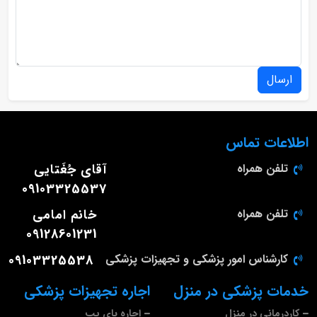
ارسال
اطلاعات تماس
تلفن همراه
آقای جُغَتایی
09103325537
تلفن همراه
خانم امامی
09128601231
کارشناس امور پزشکی و تجهیزات پزشکی
09103325538
خدمات پزشکی در منزل
اجاره تجهیزات پزشکی
کاردرمانی در منزل
اجاره بای پپ