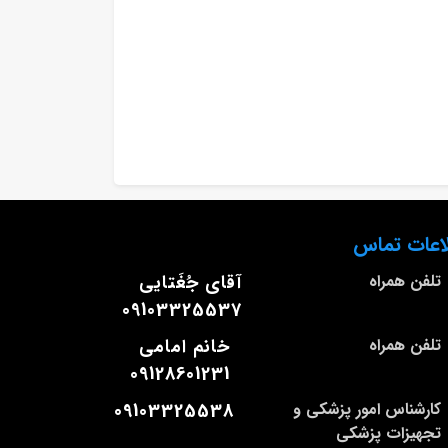
اعات تماس
تلفن همراه
آقای جُغَتایی
09103325537
تلفن همراه
خانم امامی
09128601231
کارشناس امور پزشکی و
09103325538
تجهیزات پزشکی