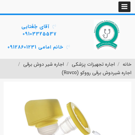
آقای جُغَتایی
09103325537
خانم امامی 09128601231
خانه
اجاره تجهیزات پزشکی
اجاره شیر دوش برقی
اجاره شیردوش برقی رووکو (Rovco)