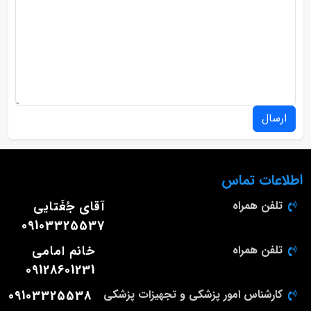
ارسال
اطلاعات تماس
تلفن همراه
آقای جُغَتایی
09103325537
تلفن همراه
خانم امامی
09128601231
کارشناس امور پزشکی و تجهیزات پزشکی
09103325538