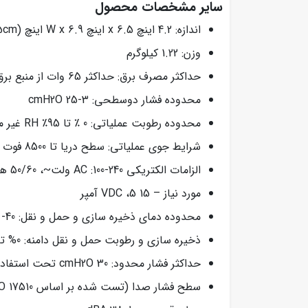
سایر مشخصات محصول
اندازه: 4.2 اینچ x 6.5 اینچ W x 6.9 اینچ (10.7cm x 16.5cm x 17.5cm)
وزن: 1.22 کیلوگرم
حداکثر مصرف برق: حداکثر 65 وات از منبع برق AC
محدوده فشار دوسطحی: 3-25 cmH2O
محدوده رطوبت عملیاتی: 0 ٪ تا 95٪ RH غیر متراکم
شرایط جوی عملیاتی: سطح دریا تا 8500 فوت (2600 متر)
الزامات الکتریکی AC :100-240 ولت~، 50/60 هرتز D.4 برق
مورد نیاز – 15 VDC ،5 آمپر
محدوده دمای ذخیره سازی و حمل و نقل: 40- درجه فارنهایت تا 158+ درجه فارنهایت
ذخیره سازی و رطوبت حمل و نقل دامنه: 0% تا 95% RH غیر متراکم
حداکثر فشار محدود: 30 cmH2O تحت استفاده معمولی
سطح فشار صدا (تست شده بر اساس ISO 17510): 26 dBA