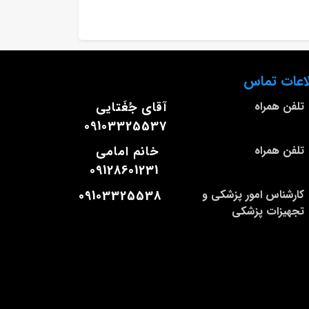
اعات تماس
تلفن همراه
آقای جُغَتایی
09103325537
تلفن همراه
خانم امامی
09128601231
کارشناس امور پزشکی و
09103325538
تجهیزات پزشکی