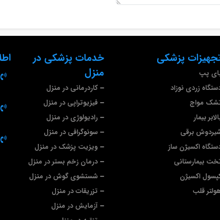
تجهیزات پزشکی
خدمات پزشکی در
اطل
منزل
بای پپ
ستگاه زردی نوزاد
کاردرمانی در منزل
تشک مواج
فیزیوتراپی در منزل
لابر بیمار
رادیولوژی در منزل
شیردوش برقی
سونوگرافی در منزل
دستگاه اکسیژن ساز
ویزیت پزشک در منزل
تخت بیمارستانی
درمان زخم بستر در منزل
کپسول اکسیژن
شستشوی گوش در منزل
هولتر قلب
تزریقات در منزل
آزمایش در منزل