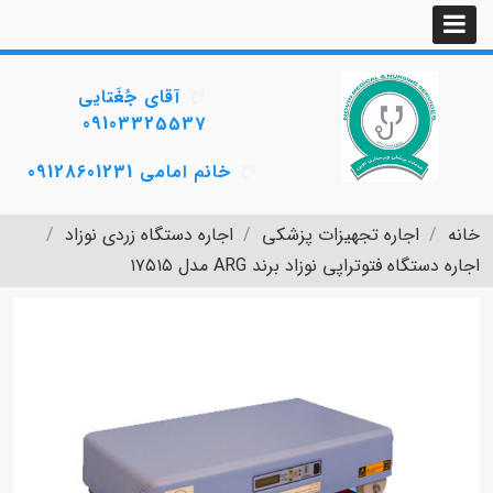
آقای جُغَتایی
09103325537
خانم امامی 09128601231
خانه
اجاره تجهیزات پزشکی
اجاره دستگاه زردی نوزاد
اجاره دستگاه فتوتراپی نوزاد برند ARG مدل ۱۷۵۱۵