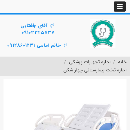
آقای جُغَتایی
09103325537
خانم امامی 09128601231
خانه
اجاره تجهیزات پزشکی
اجاره تخت بیمارستانی چهار شکن