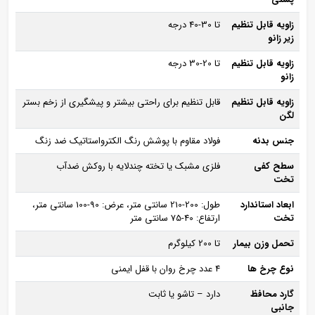
زاویه قابل تنظیم
تا 30-40 درجه
زیر زانو
زاویه قابل تنظیم
تا 20-30 درجه
زانو
زاویه قابل تنظیم
قابل تنظیم برای راحتی بیشتر و پیشگیری از زخم بستر
لگن
جنس بدنه
فولاد مقاوم با پوشش رنگ الکترواستاتیک ضد زنگ
سطح کفی
فلزی مشبک یا تخته چندلایه با روکش ضدآب
تخت
ابعاد استاندارد
طول: 200-210 سانتی‌ متر، عرض: 90-100 سانتی‌ متر،
تخت
ارتفاع: 40-75 سانتی‌ متر
تحمل وزن بیمار
تا 200 کیلوگرم
نوع چرخ‌ ها
4 عدد چرخ روان با قفل ایمنی
گارد محافظ
دارد – تاشو یا ثابت
جانبی