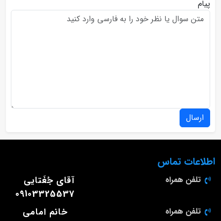
پیام
ارسال
اطلاعات تماس
تلفن همراه
آقای جُغَتایی
09103325537
تلفن همراه
خانم امامی