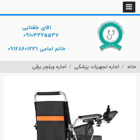
آقای جُغَتایی
09103325537
خانم امامی 09128601231
خانه
اجاره تجهیزات پزشکی
اجاره ویلچر برقی