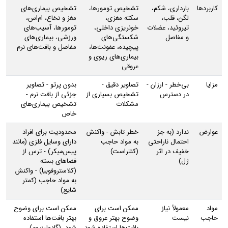
کاربردها
بارداری، شکم،
تشخیص تومورها،
تشخیص بیماری‌های
لگن، قلب،
سکته مغزی،
مغز و نخاع، ام‌اس،
تیروئید، عضلات
خونریزی داخلی،
تومورها، آسیب‌های
و مفاصل
شکستگی‌های
ورزشی، بیماری‌های
پیچیده، عفونت‌ها،
مفاصل و بافت‌های نرم
بیماری‌های ریوی و
عروقی
مزایا
بی‌خطر - ارزان -
تصاویر دقیق -
بدون پرتو - تصاویر
در دسترس
تشخیص بسیاری از
جزئی از بافت نرم -
مشکلات
تشخیص بیماری‌های
خاص
عوارض
ندارد (به جز
خطر تابش - واکنش
محدودیت برای افراد
احتمال ناراحتی
به مواد حاجب
دارای وسایل فلزی (مانند
خفیف در اثر
(کنتراست)
پیس‌میکر) - ترس از
ژل)
فضاهای بسته
(کلاستروفوبیا) - واکنش
به مواد حاجب (کمتر
شایع)
مواد
معمولاً نیاز
ممکن است برای
ممکن است برای وضوح
حاجب
نیست
وضوح بهتر عروق و
بهتر بافت‌ها استفاده
بافت‌ها استفاده شود
شود. (گادولینیوم)