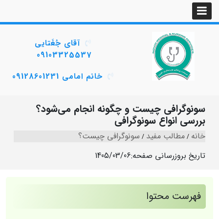
آقای جُغَتایی
09103325537
خانم امامی 09128601231
سونوگرافی چیست و چگونه انجام می‌شود؟
بررسی انواع سونوگرافی
خانه
مطالب مفید
سونوگرافی چیست؟
تاریخ بروزرسانی صفحه:
1405/03/06
فهرست محتوا