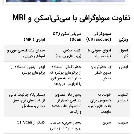
تفاوت سونوگرافی با سی‌تی‌اسکن و MRI
سونوگرافی
سی‌تی‌اسکن (CT
ویژگی
(Ultrasound)
Scan)
ام‌آر‌آی (MRI)
اصول
امواج صوتی با
اشعه ایکس
میدان مغناطیسی قوی و
کار
فرکانس بالا
(پرتوهای یونیزه)
امواج رادیویی
ایمنی
بی‌خطرترین؛
خطرناک‌تر؛ استفاده
ایمن؛ بدون استفاده از
بدون خطر
از پرتوهای یونیزه که
پرتوهای یونیزه
تابش
خطر ابتلا به سرطان
را افزایش می‌دهد.
کیفیت
خوب، به
بسیار بالا؛ تصاویر
بسیار بالا؛ جزئیات عالی
تصاویر
خصوص برای
مقطعی دقیق از
از بافت‌های نرم، مغز،
بافت‌های نرم و
استخوان‌ها، بافت‌ها
نخاع و مفاصل
مایعات
و رگ‌ها
سرعت
سریع
بسیار سریع؛ مناسب
کندتر از CT Scan
برای موارد اورژانسی