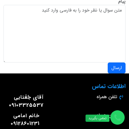
پیام
ارسال
اطلاعات تماس
تلفن همراه
آقای جُغَتایی
09103325537
تلفن همراه
خانم امامی
تماس بگیرید
09128601231