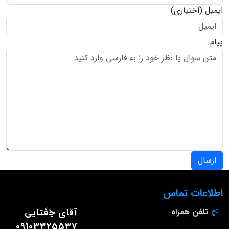
ایمیل
(اختیاری)
پیام
ارسال
اطلاعات تماس
تلفن همراه
آقای جُغَتایی
09103325537