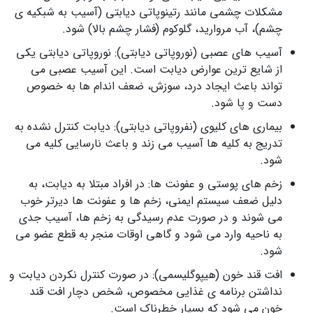
مشکلات چشمی مانند رتینوپاتی دیابتی (آسیب به شبکیه ی
چشم)، آب مروارید، گلوکوم (فشار چشم بالا) شود.
آسیب های عصبی (نوروپاتی دیابتی): نوروپاتی دیابتی یکی
از شایع ترین عوارض دیابت است. این آسیب عصبی می
تواند باعث ایجاد درد، سوزش، ضعف اندام ها به خصوص
دست و پا شود.
بیماری های کلیوی (نفروپاتی دیابتی): دیابت کنترل نشده به
تدریج به کلیه ها آسیب می زند و باعث نارسایی کلیه می
شود.
زخم های پوستی و عفونت ها: در افراد مبتلا به دیابت، به
دلیل ضعف سیستم ایمنی، زخم ها و عفونت ها دیرتر خوب
می شوند و در صورت عدم رسیدگی به زخم ها، آسیب جدی
به ناحیه وارد می شود و گاهی اوقات منجر به قطع عضو می
شود.
افت قند خون (هیپوگلیسمی): در صورت کنترل نکردن دیابت و
نداشتن برنامه ی غذایی مخصوص، شخص دچار افت قند
خون می شود که بسیار خطرناک است.