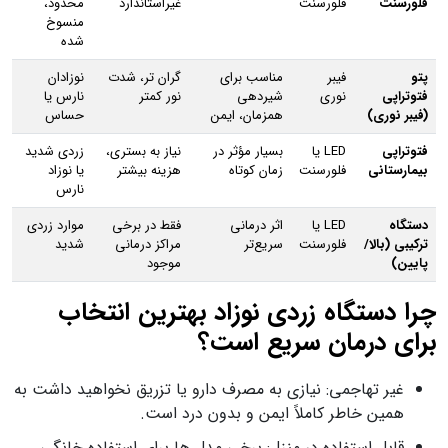
فلورسنت
فلورسنت
غیراستاندارد
محدود،
منسوخ
شده
پتو
فیبر
مناسب برای
گران‌ تر، شدت
نوزادان
فتوتراپی
نوری
شیردهی
نور کمتر
نارس یا
(فیبر نوری)
همزمان، ایمن
حساس
فتوتراپی
LED یا
بسیار مؤثر در
نیاز به بستری،
زردی شدید
بیمارستانی
فلورسنت
زمان کوتاه
هزینه بیشتر
یا نوزاد
نارس
دستگاه
LED یا
اثر درمانی
فقط در برخی
موارد زردی
ترکیبی (بالا/
فلورسنت
سریع‌تر
مراکز درمانی
شدید
پایین)
موجود
چرا دستگاه زردی نوزاد بهترین انتخاب
برای درمان سریع است؟
غیر تهاجمی: نیازی به مصرف دارو یا تزریق نخواهید داشت به
همین خاطر کاملاً ایمن و بدون درد است.
قابل استفاده در منزل: برخی مدل‌ ها برای استفاده خانگی