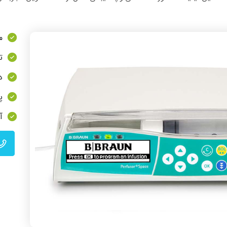
م
ت
د
پ
آ