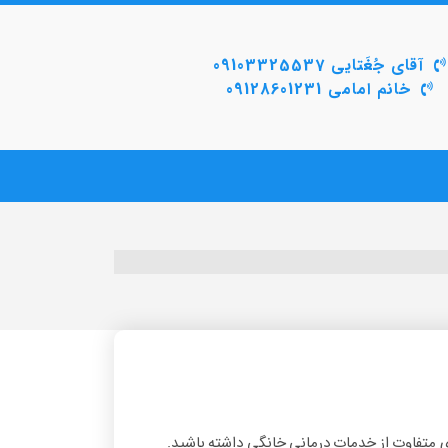
آقای جُغَتایی 09103325537
خانم امامی 09128601231
 متفاوت از خدمات درمانی خانگی داشته باشید.