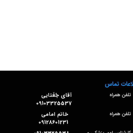
اعات تماس
تلفن همراه
آقای جُغَتایی
09103325537
تلفن همراه
خانم امامی
09128601231
کارشناس امور پزشکی و