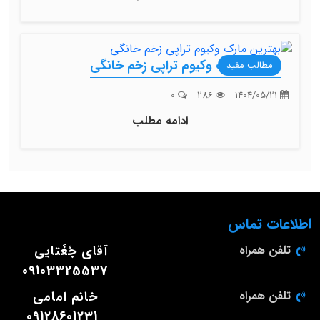
بهترین مارک وکیوم تراپی زخم خانگی
مطالب مفید
0
286
1404/05/21
ادامه مطلب
اطلاعات تماس
تلفن همراه
آقای جُغَتایی
09103325537
تلفن همراه
خانم امامی
09128601231