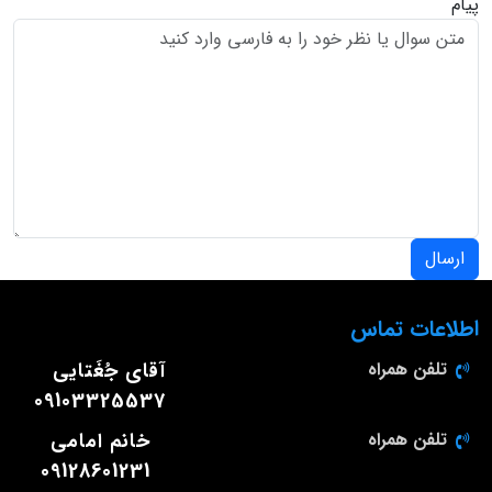
پیام
ارسال
اطلاعات تماس
تلفن همراه
آقای جُغَتایی
09103325537
تلفن همراه
خانم امامی
09128601231