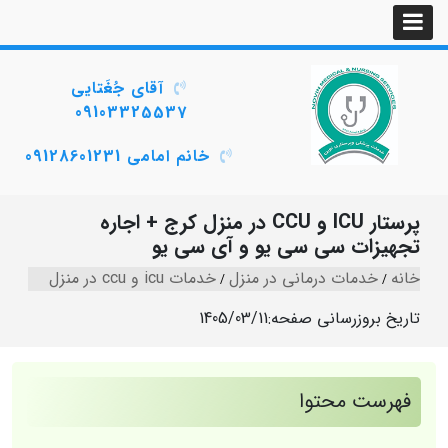
آقای جُغَتایی
09103325537
خانم امامی 09128601231
پرستار ICU و CCU در منزل کرج + اجاره
تجهیزات سی سی یو و آی سی یو
خانه
خدمات درمانی در منزل
خدمات icu و ccu در منزل
تاریخ بروزرسانی صفحه:
1405/03/11
فهرست محتوا