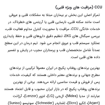
CCU (مراقبت‌ های ویژه قلبی)
تمرکز اصلی این بخش بر بیماران مبتلا به مشکلات قلبی و عروقی
است مانند سکته قلبی، نارسایی قلبی یا آریتمی‌ های خطرناک. در
خدمات خانگی CCU، مراقبت با محوریت کنترل مداوم فعالیت قلب،
بررسی سیگنال‌ های EKG، تنظیم دقیق داروهای قلبی و حفظ پایداری
عملکرد سیستم قلب و عروق انجام می‌ شود. تیم درمان در این سطح
عمدتاً شامل متخصصان قلب و پرستاران مجرب در پایش و تفسیر
داده‌ های قلبی است.
بهترین برندهای روفتاپ پکیج در ایران معمولاً ترکیبی از برندهای
مطرح جهانی و برندهای معتبر داخلی هستند که کیفیت، خدمات
پس از فروش و قیمت مناسبی ارائه می‌دهند. برخی از بهترین
برندهای روفتاپ پکیج که در بازار ایران محبوب و قابل اعتماد هستند
عبارتند از: مدیا (Midea)، ال‌جی (LG)، لنزور (Lenzor)، آرژانت
(Arjant)، اِلکرو (Elcro)، اِشنایدر (Schneider)، سونیسو (Suniso).