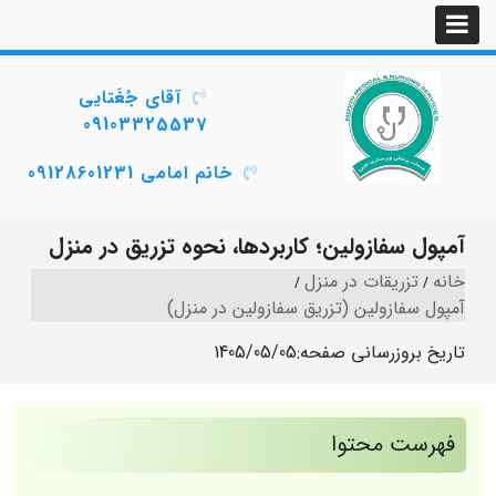
آقای جُغَتایی
09103325537
خانم امامی 09128601231
آمپول سفازولین؛ کاربردها، نحوه تزریق در منزل
خانه
تزریقات در منزل
آمپول سفازولین (تزریق سفازولین در منزل)
تاریخ بروزرسانی صفحه:
1405/05/05
فهرست محتوا