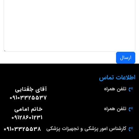
ارسال
اطلاعات تماس
تلفن همراه
آقای جُغَتایی
09103325537
تلفن همراه
خانم امامی
09128601231
کارشناس امور پزشکی و تجهیزات پزشکی
09103325538