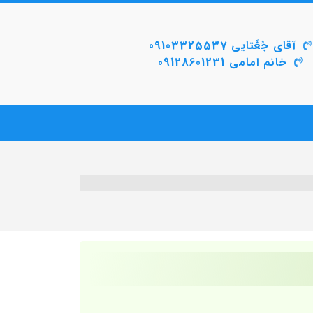
آقای جُغَتایی 09103325537
خانم امامی 09128601231