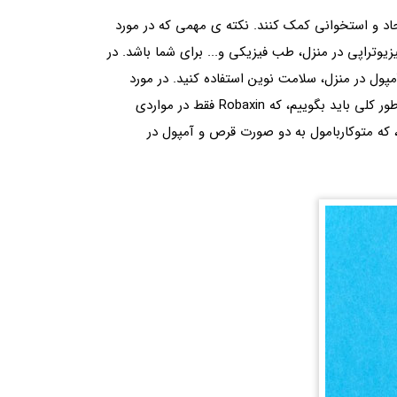
اد و استخوانی کمک کنند. نکته ی مهمی که در مورد
یوتراپی در منزل، طب فیزیکی و... برای شما باشد. در
مپول در منزل، سلامت نوین استفاده کنید. در مورد
نحوه ی تزریق آن باید بگوییم، که در مواردی که نیاز است، انقباضات عضلانی بیماری کزاز کنترل شود، تجویز خواهد شد. پس به طور کلی باید بگوییم، که Robaxin فقط در مواردی
که متوکاربامول به دو صورت قرص و آمپول در