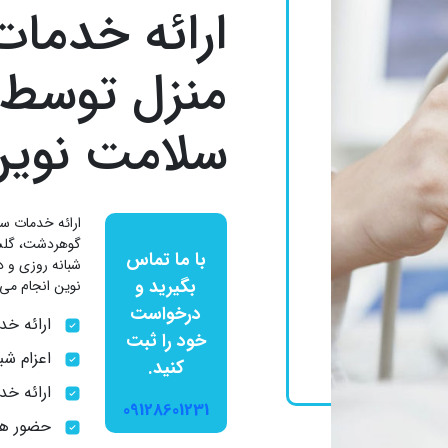
ارائه خدمات
منزل توسط
سلامت نوین
ارائه خدمات سو
گوهردشت، گلشه
با ما تماس
شبانه روزی و 
بگیرید و
نوین انجام می
درخواست
ارائه خ
خود را ثبت
اعزام شب
کنید.
ارائه خد
09128601231
حضور هم