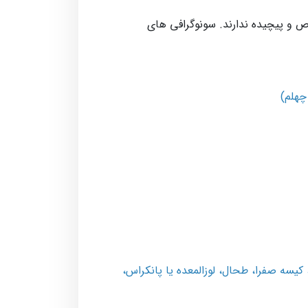
ص و پیچیده ندارند. سونوگرافی ­های
 چهلم)
کیسه صفرا، طحال، لوزالمعده یا پانکراس،