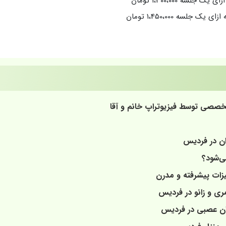
سه 1،300،000 تومان
جلسه 1،450،000 تومان
خصصی توسط فیزیوتراپ خانم و آقا
ران در فردیس
ی‌شود؟
یزات پیشرفته و مدرن
ی و زانو در فردیس
ران عصبی در فردیس