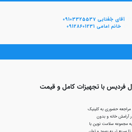
آقای جُغَتایی 09103325537
خانم امامی 09128601231
 فردیس با تجهیزات کامل و قیمت
 مراجعه حضوری به کلینیک
ر آرامش خانه و بدون
ربه مجموعه سلامت نوین با
 سریع‌ تر به بهبود و توان