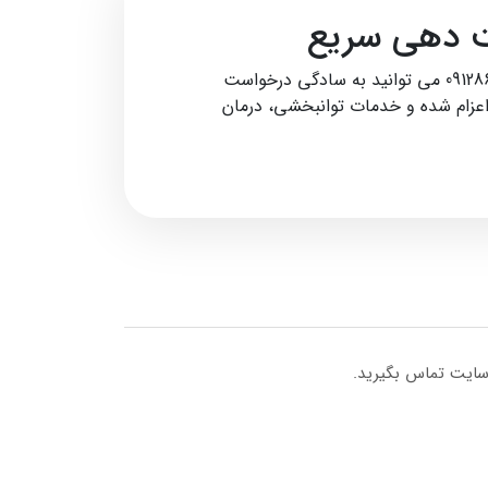
ت‌ دهی سریع
نیازی نیست برای جلسات فیزیوتراپی در صف انتظار مطب‌ ها بمانید. با تماس با شماره‌ های 09101528639 یا 09128601231 می‌ توانید به‌ سادگی درخواست
 اعزام شده و خدمات توانبخشی، درمان
 سایت تماس بگیرید.