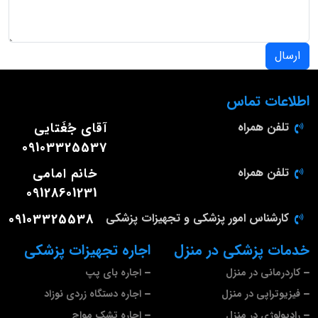
ارسال
اطلاعات تماس
تلفن همراه
آقای جُغَتایی
09103325537
تلفن همراه
خانم امامی
09128601231
کارشناس امور پزشکی و تجهیزات پزشکی
09103325538
خدمات پزشکی در منزل
اجاره تجهیزات پزشکی
کاردرمانی در منزل
اجاره بای پپ
فیزیوتراپی در منزل
اجاره دستگاه زردی نوزاد
رادیولوژی در منزل
اجاره تشک مواج