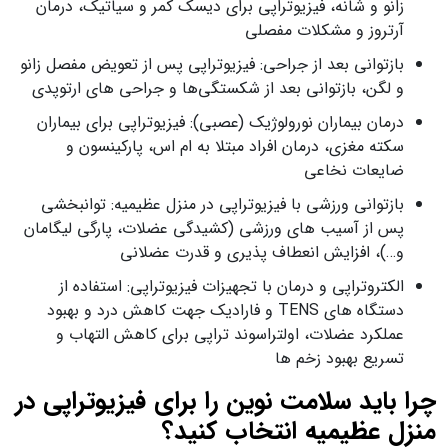
زانو و شانه، فیزیوتراپی برای دیسک کمر و سیاتیک، درمان
آرتروز و مشکلات مفصلی
بازتوانی بعد از جراحی: فیزیوتراپی پس از تعویض مفصل زانو
و لگن، بازتوانی بعد از شکستگی‌ها و جراحی‌ های ارتوپدی
درمان بیماران نورولوژیک (عصبی): فیزیوتراپی برای بیماران
سکته مغزی، درمان افراد مبتلا به ام‌ اس، پارکینسون و
ضایعات نخاعی
بازتوانی ورزشی با فیزیوتراپی در منزل عظیمیه: توانبخشی
پس از آسیب‌ های ورزشی (کشیدگی عضلات، پارگی لیگامان
و…)، افزایش انعطاف‌ پذیری و قدرت عضلانی
الکتروتراپی و درمان با تجهیزات فیزیوتراپی: استفاده از
دستگاه‌ های TENS و فارادیک جهت کاهش درد و بهبود
عملکرد عضلات، اولتراسوند تراپی برای کاهش التهاب و
تسریع بهبود زخم‌ ها
چرا باید سلامت نوین را برای فیزیوتراپی در
منزل عظیمیه انتخاب کنید؟