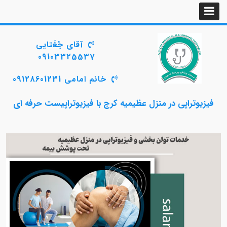
آقای جُغَتایی
09103325537
خانم امامی 09128601231
فیزیوتراپی در منزل عظیمیه کرج با فیزیوتراپیست حرفه‌ ای