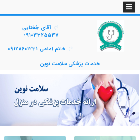
آقای جُغَتایی
09103325537
خانم امامی 09128601231
خدمات پزشکی سلامت نوین