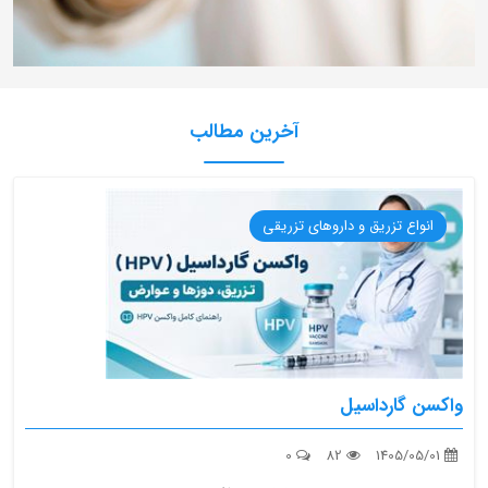
آخرین مطالب
انواع تزریق و داروهای تزریقی
واکسن گارداسیل
0
82
1405/05/01